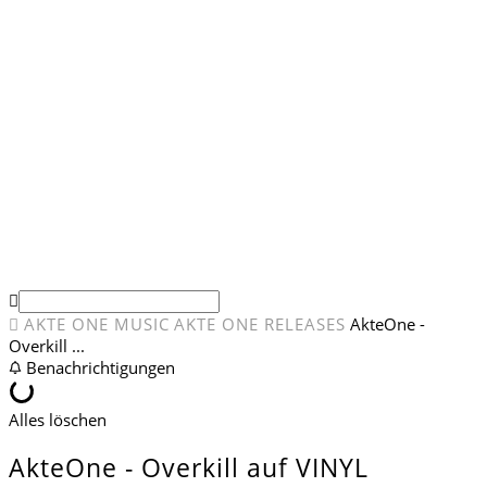
AKTE ONE
COMMUNITY
FORUM
AKTE ONE MUSIC
AKTE ONE RELEASES
AkteOne -
Overkill ...
Benachrichtigungen
Alles löschen
AkteOne - Overkill auf VINYL