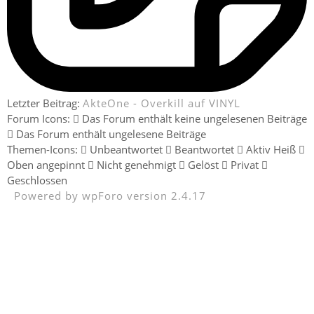
Letzter Beitrag:
AkteOne - Overkill auf VINYL
Forum Icons:
Das Forum enthält keine ungelesenen Beiträge
Das Forum enthält ungelesene Beiträge
Themen-Icons:
Unbeantwortet
Beantwortet
Aktiv
Heiß
Oben angepinnt
Nicht genehmigt
Gelöst
Privat
Geschlossen
Powered by wpForo version 2.4.17