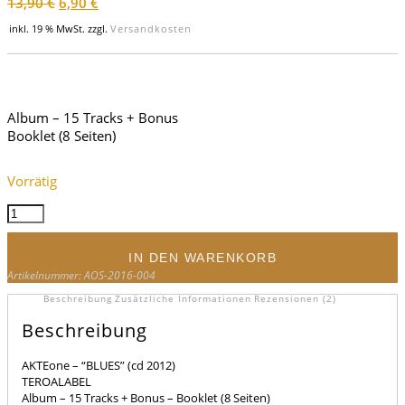
Ursprünglicher
Aktueller
13,90
€
6,90
€
Preis
Preis
inkl. 19 % MwSt.
zzgl.
Versandkosten
war:
ist:
13,90 €
6,90 €.
Album – 15 Tracks + Bonus
Booklet (8 Seiten)
Vorrätig
"BLUES"
(CD)
Menge
IN DEN WARENKORB
Kategorie:
MUSIC
Artikelnummer:
AOS-2016-004
Beschreibung
Zusätzliche Informationen
Rezensionen (2)
Beschreibung
AKTEone – “BLUES” (cd 2012)
TEROALABEL
Album – 15 Tracks + Bonus – Booklet (8 Seiten)