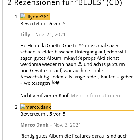
2 Rezensionen für
“BLUES” (CD)
Bewertet mit
5
von 5
Lilly
–
Nov. 21, 2021
He Ho in da Ghetto Ghetto ^^ muss mal sagen,
schade is leider bisschen Untergang aufjeden will
sagen gutes Album, mkay! :)) props Akti siehst
werdnma wieder rin haun 😉 und ach is ja Sturm
und Gewitter drauf, war auch ne coole
Abwechslubg. Jedenfalls lange rede.., kaufen – geben
– weitersagen ✌♥️
Nicht verifizierter Kauf.
Mehr Informationen
Bewertet mit
5
von 5
Marco Dank
–
Nov. 3, 2021
Richtig gutes Album die Features darauf sind auch