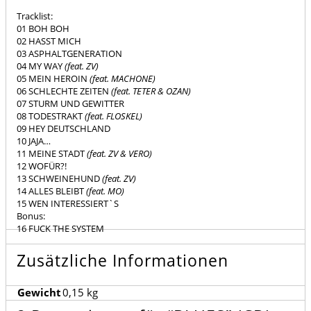
Tracklist:
01 BOH BOH
02 HASST MICH
03 ASPHALTGENERATION
04 MY WAY
(feat. ZV)
05 MEIN HEROIN
(feat. MACHONE)
06 SCHLECHTE ZEITEN
(feat. TETER & OZAN)
07 STURM UND GEWITTER
08 TODESTRAKT
(feat. FLOSKEL)
09 HEY DEUTSCHLAND
10 JAJA…
11 MEINE STADT
(feat. ZV & VERO)
12 WOFÜR?!
13 SCHWEINEHUND
(feat. ZV)
14 ALLES BLEIBT
(feat. MO)
15 WEN INTERESSIERT`S
Bonus:
16 FUCK THE SYSTEM
Zusätzliche Informationen
Gewicht
0,15 kg