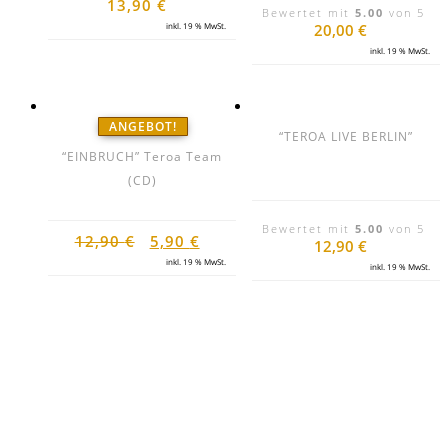
13,90
€
Bewertet mit
5.00
von 5
inkl. 19 % MwSt.
20,00
€
inkl. 19 % MwSt.
ANGEBOT!
“TEROA LIVE BERLIN”
“EINBRUCH” Teroa Team
(CD)
Bewertet mit
5.00
von 5
Ursprünglicher
Aktueller
12,90
€
5,90
€
12,90
€
Preis
Preis
inkl. 19 % MwSt.
inkl. 19 % MwSt.
war:
ist:
12,90 €
5,90 €.