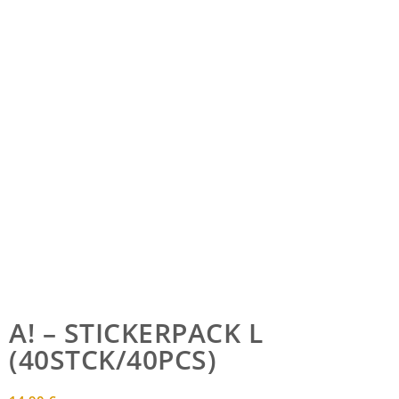
AKTE ONE
STORE
ACCESSOIRES
A! – STICKERPACK L
(40STCK/40PCS)