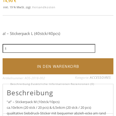
14,90
€
inkl. 19 % MwSt.
zzgl.
Versandkosten
a! – Stickerpack L (40stck/40pcs)
a!
-
S
t
IN DEN WARENKORB
i
c
Kategorie:
ACCESSOIRES
Artikelnummer:
AOS-2018-002
k
Beschreibung
Zusätzliche Informationen
Rezensionen (0)
e
Beschreibung
r
p
“a!” – Stickerpack M (10stck/10pcs)
a
ca.10x9cm (20 stck / 20 pcs) & 6,5x6cm (20 stck / 20 pcs)
c
qualitative Siebdruck-Sticker mit bequemer abzieh-ecke am rand
k