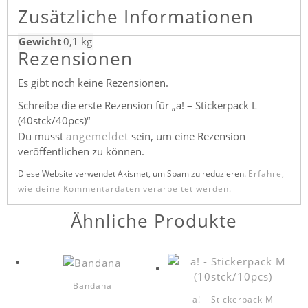
Zusätzliche Informationen
L
(4
Gewicht
0,1 kg
0
Rezensionen
s
t
Es gibt noch keine Rezensionen.
c
k/
Schreibe die erste Rezension für „a! – Stickerpack L
4
(40stck/40pcs)“
0
Du musst
angemeldet
sein, um eine Rezension
p
veröffentlichen zu können.
c
Diese Website verwendet Akismet, um Spam zu reduzieren.
Erfahre,
s)
wie deine Kommentardaten verarbeitet werden.
M
e
Ähnliche Produkte
n
g
e
Bandana
a! – Stickerpack M