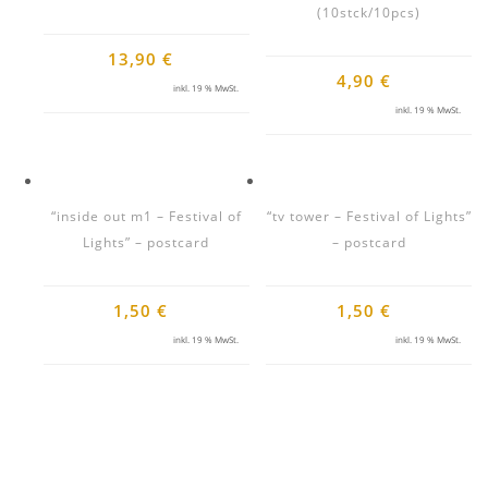
(10stck/10pcs)
13,90
€
4,90
€
inkl. 19 % MwSt.
inkl. 19 % MwSt.
“inside out m1 – Festival of
“tv tower – Festival of Lights”
Lights” – postcard
– postcard
1,50
€
1,50
€
inkl. 19 % MwSt.
inkl. 19 % MwSt.