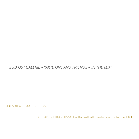
SÜD OST GALERIE – “AKTE ONE AND FRIENDS – IN THE MIX”
<<
5 NEW SONGS/VIDEOS
>>
CREAKT x FIBA x TISSOT – Basketball, Berlin and urban art