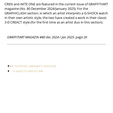
CREN and AKTE ONE are featured in the current issue of GRAFFITIART
magazine (No. 80 December 2024/January 2025). For the
GRAPHICLASH section, in which an artist interprets a G-SHOCK watch
in their own artistic style, the two have created a work in their classic
3-D CREACT style (for the first time as an artist duo in this section).
GRAFFITIART MAGAZIN #80 dec 2024 / jan 2025- page 20
<<
INTERVIEW URBANARTS MAGAZINE
>>
LA GAZETTE DROUOT